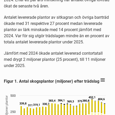
ökat de senaste två åren.
Antalet levererade plantor av sitkagran och övriga barrträd
ökade med 31 respektive 27 procent medan levererade
plantor av lärk minskade med 14 procent jämfört med
2024. Var för sig utgör trädslagen mindre än en procent av
totala antalet levererade plantor under 2025.
Jämfört med 2024 ökade antalet levererad contortatall
med drygt 2 miljoner plantor (25 procent), till 11 miljoner
under 2025.
Figur 1. Antal skogsplantor (miljoner) efter trädslag
Figur 1. Antal skogsplantor (miljoner) efter trädslag
Bar chart with 8 data series.
Källa: Skogsstyrelsen
View as data table, Figur 1. Antal skogsplantor (miljoner) efter trädslag
500
Miljoner plantor
452,1
452,1
The chart has 1 X axis displaying År.
404,6
404,6
384,1
384,1
383,4
383,4
380,8
380,8
375
375
369,3
369,3
The chart has 1 Y axis displaying Miljoner plantor. Data ranges
339,8
339,8
330,7
330,7
319,1
319,1
311
311
250