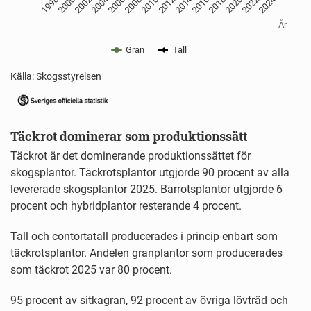
2024
2014
2004
2008
2022
1998
2012
2002
2016
2006
2020
2010
2000
2018
År
Gran
Tall
Källa: Skogsstyrelsen
End of interactive chart.
Täckrot dominerar som produktionssätt
Täckrot är det dominerande produktionssättet för
skogsplantor. Täckrotsplantor utgjorde 90 procent av alla
levererade skogsplantor 2025. Barrotsplantor utgjorde 6
procent och hybridplantor resterande 4 procent.
Tall och contortatall producerades i princip enbart som
täckrotsplantor. Andelen granplantor som producerades
som täckrot 2025 var 80 procent.
95 procent av sitkagran, 92 procent av övriga lövträd och