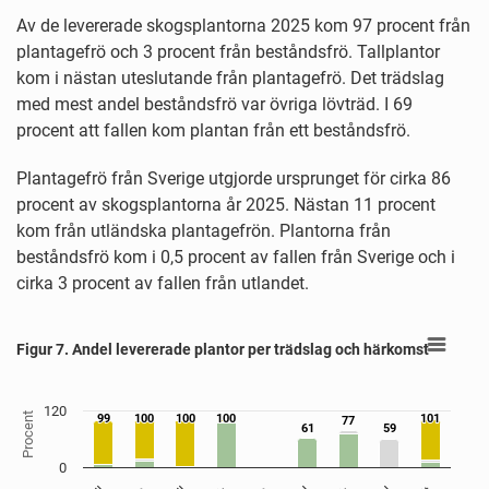
Av de levererade skogsplantorna 2025 kom 97 procent från
plantagefrö och 3 procent från beståndsfrö. Tallplantor
kom i nästan uteslutande från plantagefrö. Det trädslag
med mest andel beståndsfrö var övriga lövträd. I 69
procent att fallen kom plantan från ett beståndsfrö.
Plantagefrö från Sverige utgjorde ursprunget för cirka 86
procent av skogsplantorna år 2025. Nästan 11 procent
kom från utländska plantagefrön. Plantorna från
beståndsfrö kom i 0,5 procent av fallen från Sverige och i
cirka 3 procent av fallen från utlandet.
Figur 7. Andel levererade plantor per trädslag och härkomst
Figur 7. Andel levererade plantor per trädslag och härkomst
Bar chart with 5 data series.
Källa: Skogsstyrelsen
View as data table, Figur 7. Andel levererade plantor per trädslag och härk
120
The chart has 1 X axis displaying Trädslag.
Procent
99
99
100
100
100
100
100
100
101
101
77
77
61
61
59
59
The chart has 1 Y axis displaying Procent. Data ranges from 1 
0