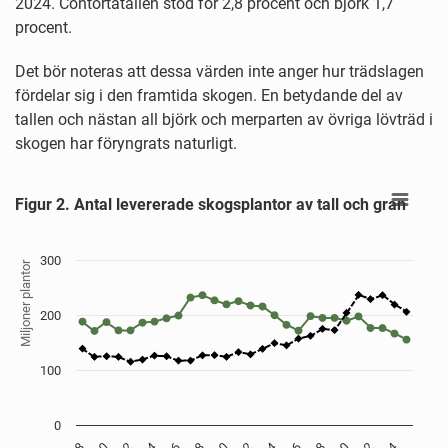
2024. Contortatallen stod för 2,8 procent och björk 1,7
procent.
Det bör noteras att dessa värden inte anger hur trädslagen
fördelar sig i den framtida skogen. En betydande del av
tallen och nästan all björk och merparten av övriga lövträd i
skogen har föryngrats naturligt.
Figur 2. Antal levererade skogsplantor av tall och g
Figur 2. Antal levererade skogsplantor av tall och gran
Line chart with 2 lines.
Källa: Skogsstyrelsen
View as data table, Figur 2. Antal levererade skogsplantor av tall och gran
300
Miljoner plantor
The chart has 1 X axis displaying År.
The chart has 1 Y axis displaying Miljoner plantor. Data range
200
100
0