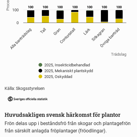
Procent
The chart has 1 Y axis displaying Procent. Data ranges from 5 
100
100
100
100
100
100
100
100
100
100
100
100
100
100
100
0
Contortatall
Lärk
Sitkagran
Övriga barrträd
Alla barrträdslag
Tall
Gran
Trädslag
2025, Insekticidbehandlad
2025, Mekaniskt plantskydd
2025, Oskyddad
Källa: Skogsstyrelsen
End of interactive chart.
Huvudsakligen svensk härkomst för plantor
Frön delas upp i beståndsfrö från skogar och plantagefrön
från särskilt anlagda fröplantager (fröodlingar).