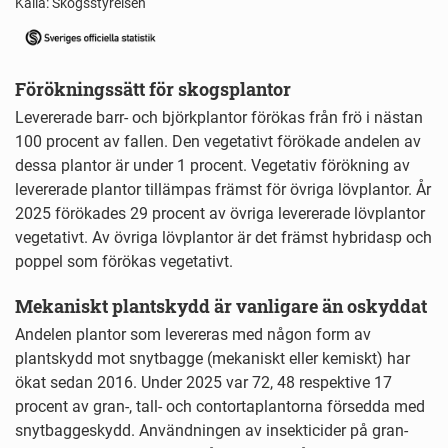
Källa: Skogsstyrelsen
End of interactive chart.
Förökningssätt för skogsplantor
Levererade barr- och björkplantor förökas från frö i nästan
100 procent av fallen. Den vegetativt förökade andelen av
dessa plantor är under 1 procent. Vegetativ förökning av
levererade plantor tillämpas främst för övriga lövplantor. År
2025 förökades 29 procent av övriga levererade lövplantor
vegetativt. Av övriga lövplantor är det främst hybridasp och
poppel som förökas vegetativt.
Mekaniskt plantskydd är vanligare än oskyddat
Andelen plantor som levereras med någon form av
plantskydd mot snytbagge (mekaniskt eller kemiskt) har
ökat sedan 2016. Under 2025 var 72, 48 respektive 17
procent av gran-, tall- och contortaplantorna försedda med
snytbaggeskydd. Användningen av insekticider på gran-