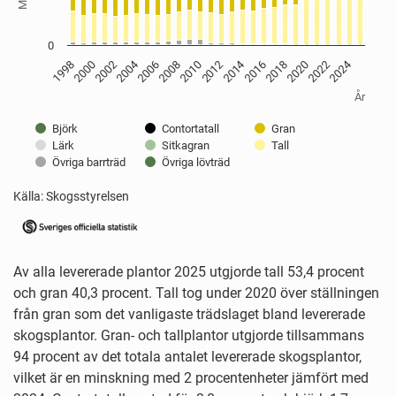
0
2024
2014
2004
2008
2022
1998
2012
2002
2016
2020
2006
2010
2000
2018
År
Björk
Contortatall
Gran
Lärk
Sitkagran
Tall
Övriga barrträd
Övriga lövträd
Källa: Skogsstyrelsen
End of interactive chart.
Av alla levererade plantor 2025 utgjorde tall 53,4 procent
och gran 40,3 procent. Tall tog under 2020 över ställningen
från gran som det vanligaste trädslaget bland levererade
skogsplantor. Gran- och tallplantor utgjorde tillsammans
94 procent av det totala antalet levererade skogsplantor,
vilket är en minskning med 2 procentenheter jämfört med