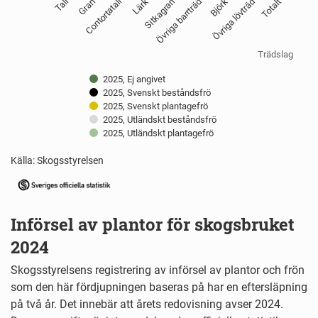
Sitkagran
Contortatall
Tall
Övriga lövträd
Övriga barrträd
Lärk
Gran
Totalt
Björk
Trädslag
2025, Ej angivet
2025, Svenskt beståndsfrö
2025, Svenskt plantagefrö
2025, Utländskt beståndsfrö
2025, Utländskt plantagefrö
Källa: Skogsstyrelsen
End of interactive chart.
Införsel av plantor för skogsbruket
2024
Skogsstyrelsens registrering av införsel av plantor och frön
som den här fördjupningen baseras på har en eftersläpning
på två år. Det innebär att årets redovisning avser 2024.