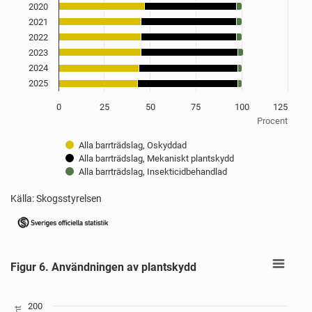
2020
2021
2022
2023
2024
2025
0
25
50
75
100
125
Procent
Alla barrträdslag, Oskyddad
Alla barrträdslag, Mekaniskt plantskydd
Alla barrträdslag, Insekticidbehandlad
Källa: Skogsstyrelsen
End of interactive chart.
Figur 6. Användningen av plantskydd
Figur 6. Användningen av plantskydd
Bar chart with 3 data series.
Källa: Skogsstyrelsen
View as data table, Figur 6. Användningen av plantskydd
200
The chart has 1 X axis displaying Trädslag.