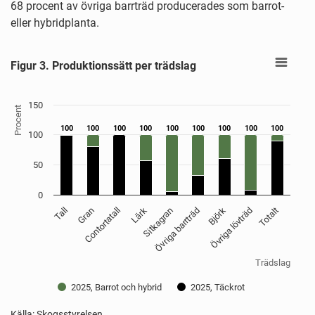
68 procent av övriga barrträd producerades som barrot-
eller hybridplanta.
Figur 3. Produktionssätt per trädslag
Figur 3. Produktionssätt per trädslag
Bar chart with 2 data series.
Källa: Skogsstyrelsen
View as data table, Figur 3. Produktionssätt per trädslag
150
The chart has 1 X axis displaying Trädslag.
Procent
The chart has 1 Y axis displaying Procent. Data ranges from 5 
100
100
100
100
100
100
100
100
100
100
100
100
100
100
100
100
100
100
100
50
0
Sitkagran
Contortatall
Tall
Övriga lövträd
Övriga barrträd
Lärk
Gran
Totalt
Björk
Trädslag
2025, Barrot och hybrid
2025, Täckrot
Källa: Skogsstyrelsen