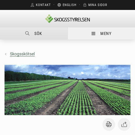
KONTAKT
⋅
ENGLISH
⋅
MINA SIDOR
SÖK
MENY
Skogsskötsel