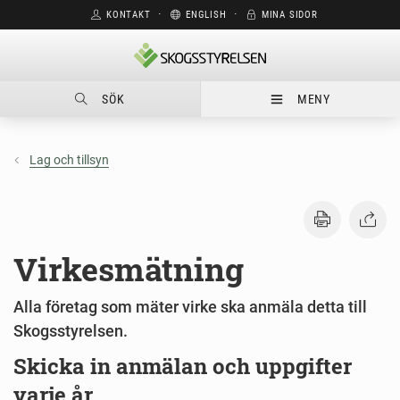
KONTAKT
⋅
ENGLISH
⋅
MINA SIDOR
SÖK
MENY
Lag och tillsyn
Virkesmätning
Alla företag som mäter virke ska anmäla detta till
Skogsstyrelsen.
Skicka in anmälan och uppgifter
varje år