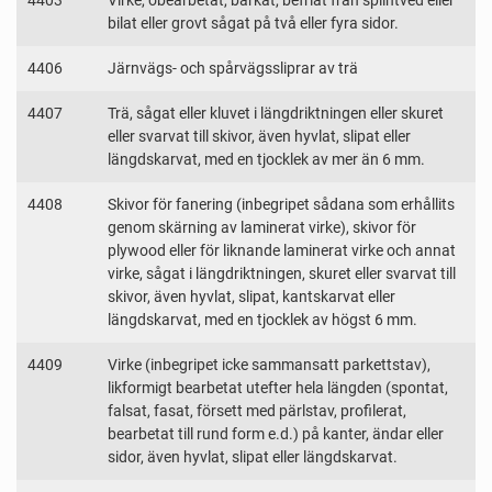
4403
Virke, obearbetat, barkat, befriat från splintved eller
bilat eller grovt sågat på två eller fyra sidor.
4406
Järnvägs- och spårvägssliprar av trä
4407
Trä, sågat eller kluvet i längdriktningen eller skuret
eller svarvat till skivor, även hyvlat, slipat eller
längdskarvat, med en tjocklek av mer än 6 mm.
4408
Skivor för fanering (inbegripet sådana som erhållits
genom skärning av laminerat virke), skivor för
plywood eller för liknande laminerat virke och annat
virke, sågat i längdriktningen, skuret eller svarvat till
skivor, även hyvlat, slipat, kantskarvat eller
längdskarvat, med en tjocklek av högst 6 mm.
4409
Virke (inbegripet icke sammansatt parkettstav),
likformigt bearbetat utefter hela längden (spontat,
falsat, fasat, försett med pärlstav, profilerat,
bearbetat till rund form e.d.) på kanter, ändar eller
sidor, även hyvlat, slipat eller längdskarvat.