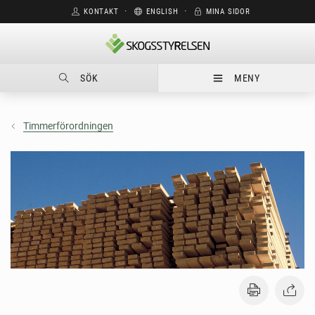
KONTAKT
⋅
ENGLISH
⋅
MINA SIDOR
SÖK
MENY
Timmerförordningen