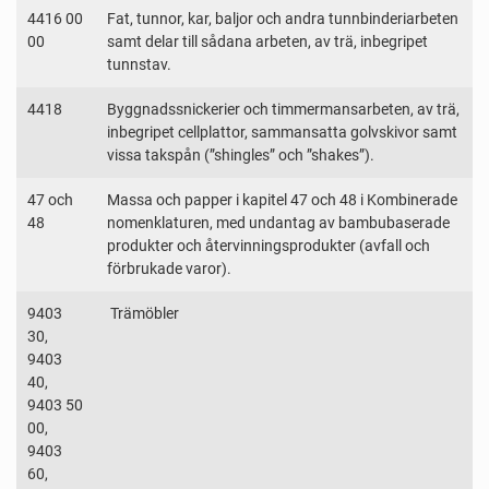
4416 00
Fat, tunnor, kar, baljor och andra tunnbinderiarbeten
00
samt delar till sådana arbeten, av trä, inbegripet
tunnstav.
4418
Byggnadssnickerier och timmermansarbeten, av trä,
inbegripet cellplattor, sammansatta golvskivor samt
vissa takspån (”shingles” och ”shakes”).
47 och
Massa och papper i kapitel 47 och 48 i Kombinerade
48
nomenklaturen, med undantag av bambubaserade
produkter och återvinningsprodukter (avfall och
förbrukade varor).
9403
Trämöbler
30,
9403
40,
9403 50
00,
9403
60,