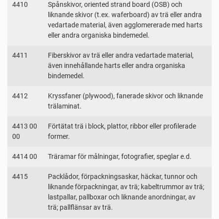
4410
Spånskivor, oriented strand board (OSB) och
liknande skivor (t.ex. waferboard) av trä eller andra
vedartade material, även agglomererade med harts
eller andra organiska bindemedel.
4411
Fiberskivor av trä eller andra vedartade material,
även innehållande harts eller andra organiska
bindemedel.
4412
Kryssfaner (plywood), fanerade skivor och liknande
trälaminat.
4413 00
Förtätat trä i block, plattor, ribbor eller profilerade
00
former.
4414 00
Träramar för målningar, fotografier, speglar e.d.
4415
Packlådor, förpackningsaskar, häckar, tunnor och
liknande förpackningar, av trä; kabeltrummor av trä;
lastpallar, pallboxar och liknande anordningar, av
trä; pallflänsar av trä.