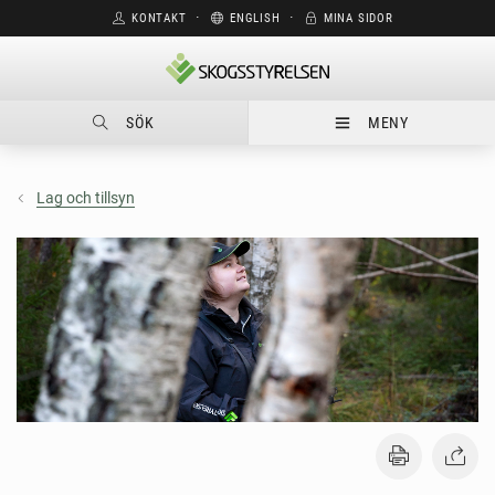
KONTAKT
⋅
ENGLISH
⋅
MINA SIDOR
SÖK
MENY
Lag och tillsyn