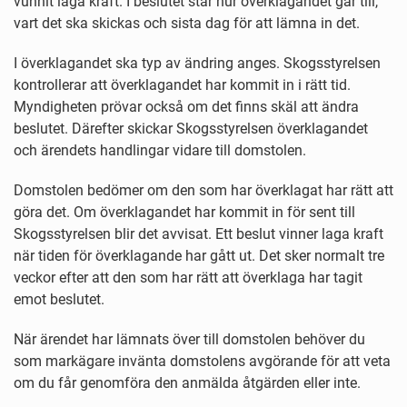
vunnit laga kraft. I beslutet står hur överklagandet går till,
vart det ska skickas och sista dag för att lämna in det.
I överklagandet ska typ av ändring anges. Skogsstyrelsen
kontrollerar att överklagandet har kommit in i rätt tid.
Myndigheten prövar också om det finns skäl att ändra
beslutet. Därefter skickar Skogsstyrelsen överklagandet
och ärendets handlingar vidare till domstolen.
Domstolen bedömer om den som har överklagat har rätt att
göra det. Om överklagandet har kommit in för sent till
Skogsstyrelsen blir det avvisat. Ett beslut vinner laga kraft
när tiden för överklagande har gått ut. Det sker normalt tre
veckor efter att den som har rätt att överklaga har tagit
emot beslutet.
När ärendet har lämnats över till domstolen behöver du
som markägare invänta domstolens avgörande för att veta
om du får genomföra den anmälda åtgärden eller inte.