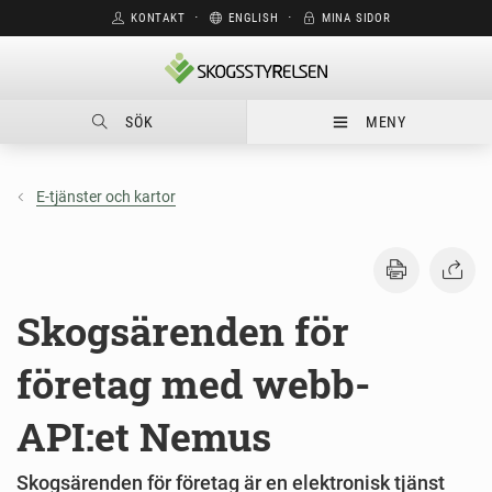
KONTAKT
⋅
ENGLISH
⋅
MINA SIDOR
SÖK
MENY
E-tjänster och kartor
Skogsärenden för
företag med webb-
API:et Nemus
Skogsärenden för företag är en elektronisk tjänst