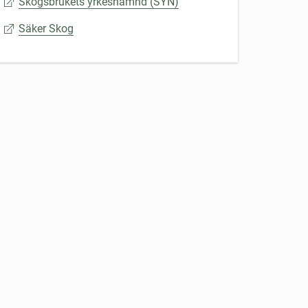
Skogsbrukets yrkesnämnd (SYN)
Säker Skog