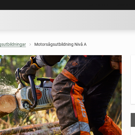
GÅ DIREKT TILL HUVUDINNE
sutbildningar
Motorsågsutbildning Nivå A