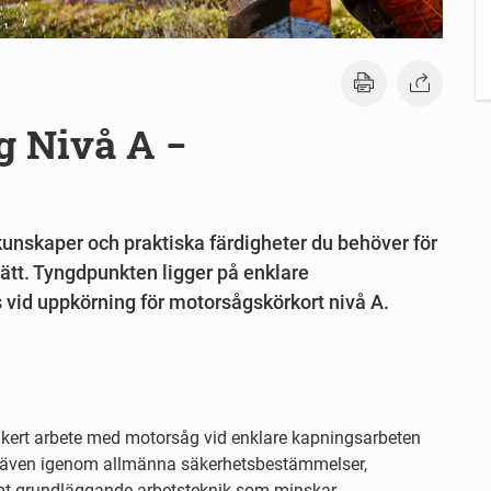
g Nivå A −
kunskaper och praktiska färdigheter du behöver för
ätt. Tyngdpunkten ligger på enklare
id uppkörning för motorsågskörkort nivå A.
 säkert arbete med motorsåg vid enklare kapningsarbeten
r även igenom allmänna säkerhetsbestämmelser,
amt grundläggande arbetsteknik som minskar