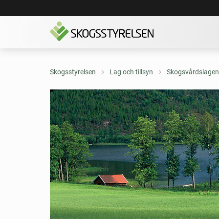
Skogsstyrelsen
Lag och tillsyn
Skogsvårdslagen