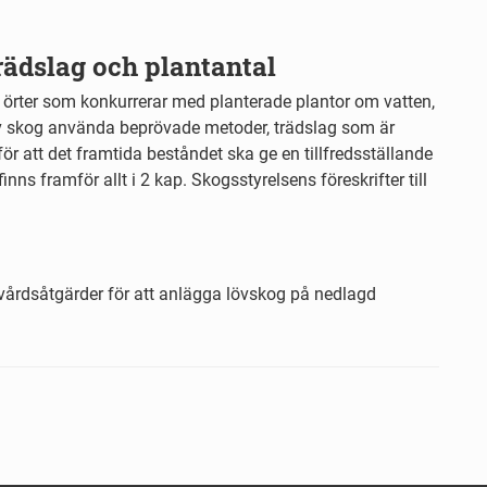
rädslag och plantantal
örter som konkurrerar med planterade plantor om vatten,
av skog använda beprövade metoder, trädslag som är
 för att det framtida beståndet ska ge en tillfredsställande
ns framför allt i 2 kap. Skogsstyrelsens föreskrifter till
övårdsåtgärder för att anlägga lövskog på nedlagd