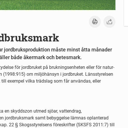
rdbruksmark
 ur jordbruksproduktion måste minst åtta månader
 gäller både åkermark och betesmark.
delse för jordbruket på brukningsenheten eller för natur-
gen (1998:915) om miljöhänsyn i jordbruket. Länsstyrelsen
or, till exempel vilka trädslag som får användas, eller
a en skyddszon utmed sjöar, vattendrag,
pen jordbruksmark samt bebyggelse lämnas oplanterad
 kap. 22 § Skogsstyrelsens föreskrifter (SKSFS 2011:7) till