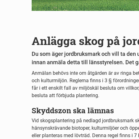
Anlägga skog på jo
Du som äger jordbruksmark och vill ta den
innan anmäla detta till länsstyrelsen. Det
Anmälan behövs inte om åtgärden är av ringa bety
och kulturmiljön. Reglerna finns i 3 § förordnin
får i ett enskilt fall av miljöskäl besluta om villk
besluta att förbjuda plantering.
Skyddszon ska lämnas
Vid skogsplantering på nedlagd jordbruksmark sk
hänsynskrävande biotoper, kulturmiljöer och öp
eller planteras med lövträd. Denna regel finns i 7