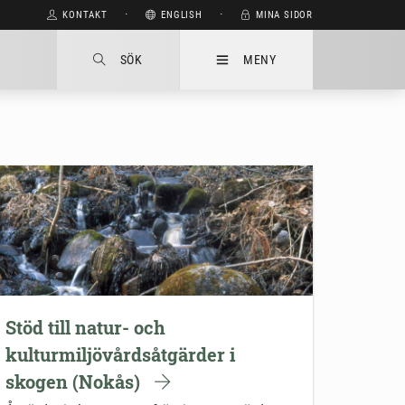
HÅLL
KONTAKT
⋅
ENGLISH
⋅
MINA SIDOR
SÖK
MENY
Stöd till natur- och
kulturmiljövårdsåtgärder i
skogen (Nokås)