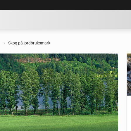
GÅ DIREKT TILL HUVUDINNE
Skog på jordbruksmark