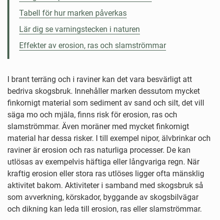
Tabell för hur marken påverkas
Lär dig se varningstecken i naturen
Effekter av erosion, ras och slamströmmar
I brant terräng och i raviner kan det vara besvärligt att
bedriva skogsbruk. Innehåller marken dessutom mycket
finkornigt material som sediment av sand och silt, det vill
säga mo och mjäla, finns risk för erosion, ras och
slamströmmar. Även moräner med mycket finkornigt
material har dessa risker. I till exempel nipor, älvbrinkar och
raviner är erosion och ras naturliga processer. De kan
utlösas av exempelvis häftiga eller långvariga regn. När
kraftig erosion eller stora ras utlöses ligger ofta mänsklig
aktivitet bakom. Aktiviteter i samband med skogsbruk så
som avverkning, körskador, byggande av skogsbilvägar
och dikning kan leda till erosion, ras eller slamströmmar.