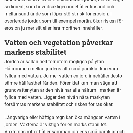
sediment, som huvudsakligen innehåller finsand och
mellansand är de som löper störst risk för erosion. I
osorterade jordar, som till exempel morän, ökar risken för
erosion ju mer silt eller lera moränen innehåller.
Vatten och vegetation påverkar
markens stabilitet
Jorden är sällan helt torr utom möjligen på ytan.
Hålrummen mellan jordens alla små partiklar kan vara
fyllda med vatten. Ju mer vatten en jord innehåller desto
sämre hållfasthet får den. Förenklat kan man säga att
grundvattenytan är den nivå när alla hålrum i marken är
fyllda med vatten. Ligger den nivån nära markytan
försämras markens stabilitet och risken för ras ökar.
Långvariga eller häftiga regn kan öka mängden vatten i
jorden. Växterna är viktiga för en marks stabilitet.
Växternas rötter håller samman jordens små partiklar och