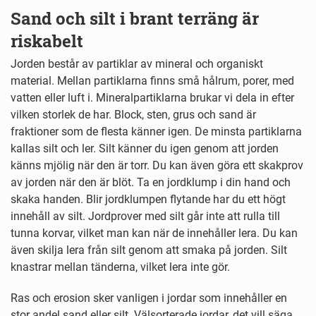
Sand och silt i brant terräng är
riskabelt
Jorden består av partiklar av mineral och organiskt
material. Mellan partiklarna finns små hålrum, porer, med
vatten eller luft i. Mineralpartiklarna brukar vi dela in efter
vilken storlek de har. Block, sten, grus och sand är
fraktioner som de flesta känner igen. De minsta partiklarna
kallas silt och ler. Silt känner du igen genom att jorden
känns mjölig när den är torr. Du kan även göra ett skakprov
av jorden när den är blöt. Ta en jordklump i din hand och
skaka handen. Blir jordklumpen flytande har du ett högt
innehåll av silt. Jordprover med silt går inte att rulla till
tunna korvar, vilket man kan när de innehåller lera. Du kan
även skilja lera från silt genom att smaka på jorden. Silt
knastrar mellan tänderna, vilket lera inte gör.
Ras och erosion sker vanligen i jordar som innehåller en
stor andel sand eller silt. Välsorterade jordar, det vill säga