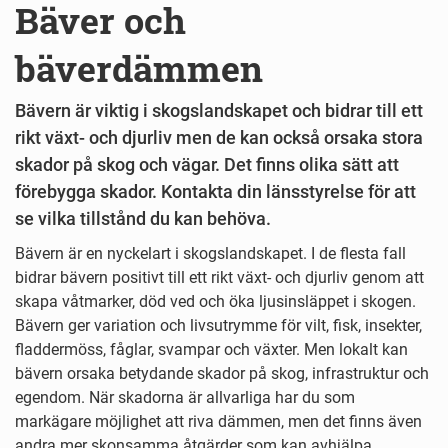
Bäver och
bäverdämmen
Bävern är viktig i skogslandskapet och bidrar till ett
rikt växt- och djurliv men de kan också orsaka stora
skador på skog och vägar. Det finns olika sätt att
förebygga skador. Kontakta din länsstyrelse för att
se vilka tillstånd du kan behöva.
Bävern är en nyckelart i skogslandskapet. I de flesta fall
bidrar bävern positivt till ett rikt växt- och djurliv genom att
skapa våtmarker, död ved och öka ljusinsläppet i skogen.
Bävern ger variation och livsutrymme för vilt, fisk, insekter,
fladdermöss, fåglar, svampar och växter. Men lokalt kan
bävern orsaka betydande skador på skog, infrastruktur och
egendom. När skadorna är allvarliga har du som
markägare möjlighet att riva dämmen, men det finns även
andra mer skonsamma åtgärder som kan avhjälpa