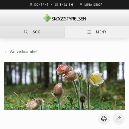
KONTAKT
⋅
ENGLISH
⋅
MINA SIDOR
SÖK
MENY
Vår verksamhet