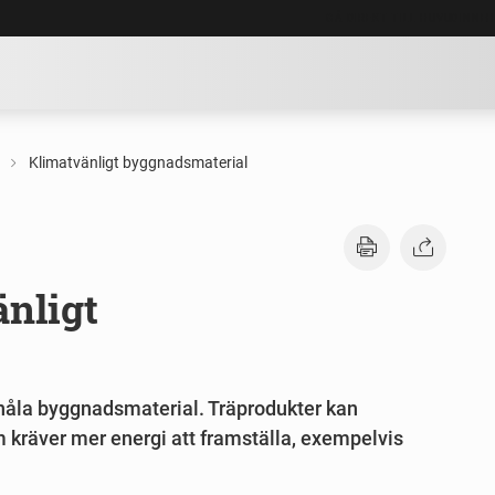
GÅ DIREKT TILL HUVUDINNE
Klimatvänligt byggnadsmaterial
nligt
snåla byggnadsmaterial. Träprodukter kan
m kräver mer energi att framställa, exempelvis