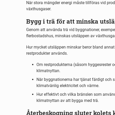
När stora mängder energi måste tillföras vid pro
växthusgaser.
Bygg i trä för att minska utsl
Genom att använda trä vid byggnationer, exempel
flerbostadshus, minskas utsläppen av växthusga
Hur mycket utsläppen minskar beror bland annat
restprodukter används.
Om restprodukterna (såsom hyggesrester oc
klimatnyttan.
När byggnationerna har tjänat färdigt och sl
klimatvänlig elektricitet och värme.
Hur effektivt och vilka bränslen som använd
klimatnyttan av att bygga med trä.
Återbeskogning sluter kolets 