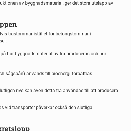
duktionen av byggnadsmaterial, ger det stora utsläpp av
äppen
vis trästommar istället för betongstommar i
ser.
 på hur byggnadsmaterial av trä produceras och hur
h sågspån) används till bioenergi förbättras
utligen rivs kan även detta trä användas till att producera
s vid transporter påverkar också den slutliga
kretslopp