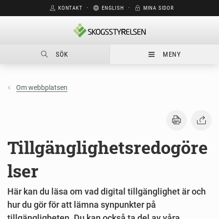
KONTAKT
⋅
ENGLISH
⋅
MINA SIDOR
SÖK
MENY
Om webbplatsen
Tillgänglighetsredogöre
lser
Här kan du läsa om vad digital tillgänglighet är och
hur du gör för att lämna synpunkter på
tillgängligheten. Du kan också ta del av våra