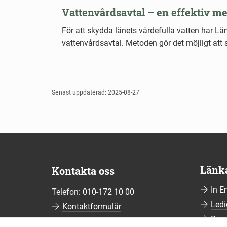
Vattenvårdsavtal – en effektiv me
För att skydda länets värdefulla vatten har L
vattenvårdsavtal. Metoden gör det möjligt att 
Senast uppdaterad: 2025-08-27
Länk
Kontakta oss
In E
Telefon:
010-172 10 00
Ledi
Kontaktformulär
Pre
Fler kontaktuppgifter