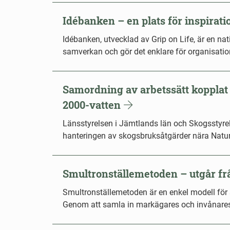
Idébanken – en plats för inspirat
Idébanken, utvecklad av Grip on Life, är en na
samverkan och gör det enklare för organisatione
Samordning av arbetssätt kopplat 
2000-vatten
Länsstyrelsen i Jämtlands län och Skogsstyrels
hanteringen av skogsbruksåtgärder nära Natur
Smultronställemetoden – utgår frå
Smultronställemetoden är en enkel modell för 
Genom att samla in markägares och invånares