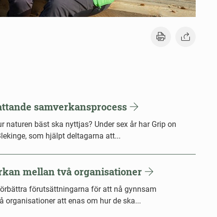
attande samverkansprocess
ur naturen bäst ska nyttjas? Under sex år har Grip on
ekinge, som hjälpt deltagarna att...
an mellan två organisationer
rbättra förutsättningarna för att nå gynnsam
vå organisationer att enas om hur de ska...