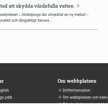
tod att skydda värdefulla vatten
änsstyrelsen i Jönköpings län utvecklat en ny metod –
snabbt och långsiktigt bevara...
ar
Om webbplatsen
nglish
Driftinformation
ga jobb
Om webbplatsen och kako
ssrum
Tillgänglighetsredogörelse