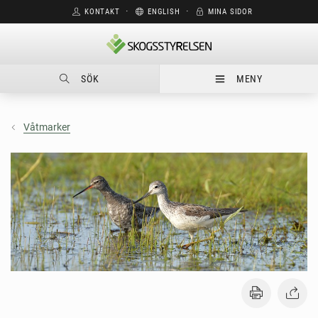
KONTAKT
⋅
ENGLISH
⋅
MINA SIDOR
SÖK
MENY
Våtmarker