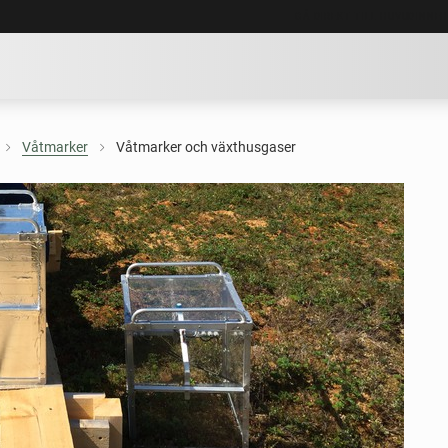
GÅ DIREKT TILL HUVUDINNE
Våtmarker
Våtmarker och växthusgaser