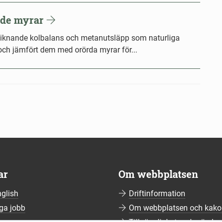
ade myrar
å liknande kolbalans och metanutsläpp som naturliga
 och jämfört dem med orörda myrar för...
ar
Om webbplatsen
nglish
Driftinformation
ga jobb
Om webbplatsen och kako