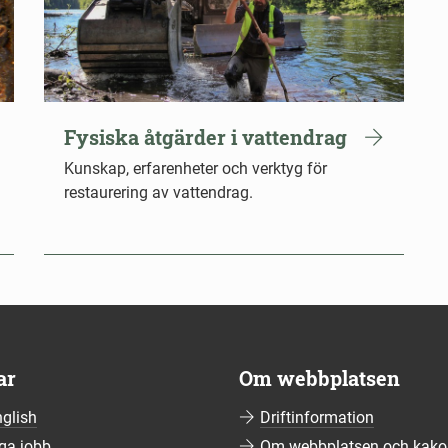
Fysiska åtgärder i vattendrag
Kunskap, erfarenheter och verktyg för
restaurering av vattendrag.
ar
Om webbplatsen
nglish
Driftinformation
ga jobb
Om webbplatsen och kako