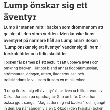
Lump önskar sig ett
äventyr
Lump är stenen mitt i bäcken som drömmer om att
ge sig ut i den stora världen. Men kanske finns
äventyret på närmare håll än Lump anar? Boken
"Lump önskar sig ett äventyr" vänder sig till barn i
förskoleålder och tidig skolålder.
I boken får barnen på ett lekfullt sätt uppleva livet i och
omkring bäcken. Här bor bland annat flodpärlmusslan,
strömstaren, öringen, uttern, fladdermusen och
trollsländans larv – som är som en mini-krokodil!
"Lump önskar sig ett äventyr" är skriven och illustrerad av
Oskar Jonsson på uppdrag av Grip on Life. Oskar har
också gjort sången "Jag sätter mig vid bäcken", och sjungit
in den. Du når sången via en QR-kod i (den fysiska) boken