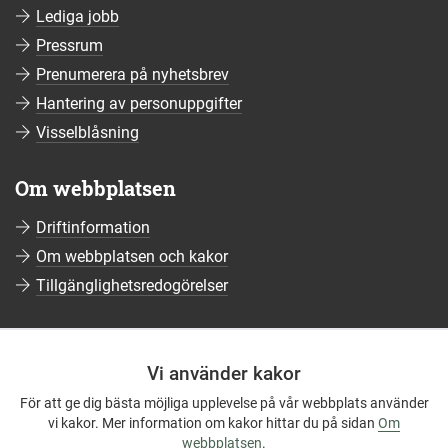
Lediga jobb
Pressrum
Prenumerera på nyhetsbrev
Hantering av personuppgifter
Visselblåsning
Om webbplatsen
Driftinformation
Om webbplatsen och kakor
Tillgänglighetsredogörelser
Sociala medier
Vi använder kakor
Följ oss på Facebook
För att ge dig bästa möjliga upplevelse på vår webbplats använder
Följ oss på Instagram
vi kakor. Mer information om kakor hittar du på sidan
Om
Följ oss på YouTube
webbplatsen
.